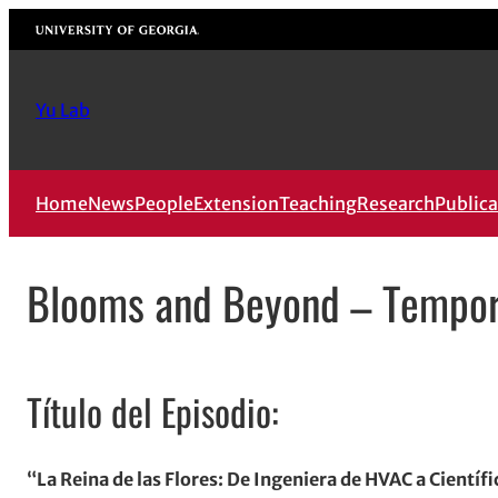
Skip
University of Georgia
to
content
Yu Lab
Home
News
People
Extension
Teaching
Research
Publica
Blooms and Beyond – Tempora
Título del Episodio:
“La Reina de las Flores: De Ingeniera de HVAC a Científ