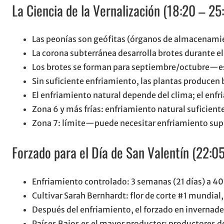
La Ciencia de la Vernalización (18:20 – 25
Las peonías son geófitas (órganos de almacenami
La corona subterránea desarrolla brotes durante el
Los brotes se forman para septiembre/octubre—es 
Sin suficiente enfriamiento, las plantas producen 
El enfriamiento natural depende del clima; el enf
Zona 6 y más frías: enfriamiento natural suficient
Zona 7: límite—puede necesitar enfriamiento su
Forzado para el Día de San Valentín (22:0
Enfriamiento controlado: 3 semanas (21 días) a 40°
Cultivar Sarah Bernhardt: flor de corte #1 mundia
Después del enfriamiento, el forzado en inverna
Países Bajos es el mayor productor; productores 