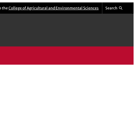
m the
College of Agricultural and Environmental Sciences
Search