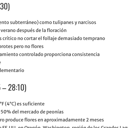
:30)
ento subterráneo) como tulipanes y narcisos
 verano después de la floración
crítico no cortar el follaje demasiado temprano
brotes pero no flores
riamiento controlado proporciona consistencia
e
plementario
5 – 28:10)
F (4°C) es suficiente
l, 50% del mercado de peonías
dero produce flores en aproximadamente 2 meses
de EE.UU. en Oregón, Washington, región de los Grandes La