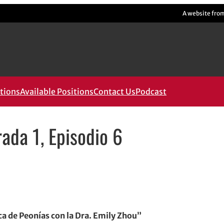
A website fro
tions
Available Positions
Contact Us
Podcast
da 1, Episodio 6
ica de Peonías con la Dra. Emily Zhou”