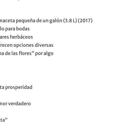
 maceta pequeña de un galón (3.8 L) (2017)
llo para bodas
vares herbáceos
frecen opciones diversas
a de las flores” por algo
nta prosperidad
amor verdadero
nta”