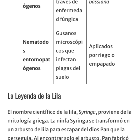
través de
bassiana
ógenos
enfermeda
d fúngica
Gusanos
Nematodo
microscópi
Aplicados
s
cos que
por riego o
entomopat
infectan
empapado
ógenos
plagas del
suelo
La Leyenda de la Lila
El nombre científico de la lila,
Syringa
, proviene de la
mitología griega. La ninfa Syringa se transformó en
un arbusto de lila para escapar del dios Pan que la
perseguía. Al encontrar solo el arbusto, Pan fabricó