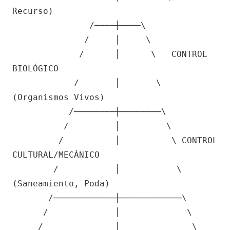
Recurso)

               /────┼────\

              /     │     \

             /      │      \   CONTROL 
BIOLÓGICO

            /       │       \  
(Organismos Vivos)

           /────────┼────────\

          /         │         \

         /          │          \ CONTROL 
CULTURAL/MECÁNICO

        /           │           \
(Saneamiento, Poda)

       /────────────┼────────────\

      /             │             \

     /              │              \  