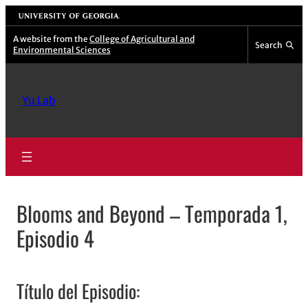
Skip
University of Georgia
to
A website from the
College of Agricultural and
Search
Environmental Sciences
content
Yu Lab
Blooms and Beyond – Temporada 1,
Episodio 4
Título del Episodio: