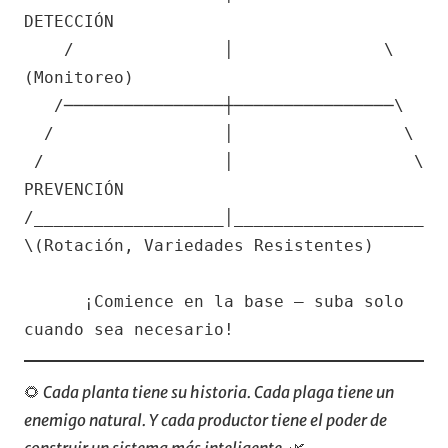
DETECCIÓN

    /               │               \ 
(Monitoreo)

   /────────────────┼────────────────\

  /                 │                 \

 /                  │                  \ 
PREVENCIÓN

/___________________│___________________
\(Rotación, Variedades Resistentes)

      ¡Comience en la base — suba solo 
cuando sea necesario!
🌻
Cada planta tiene su historia. Cada plaga tiene un
enemigo natural. Y cada productor tiene el poder de
construir un sistema más inteligente.
🌿