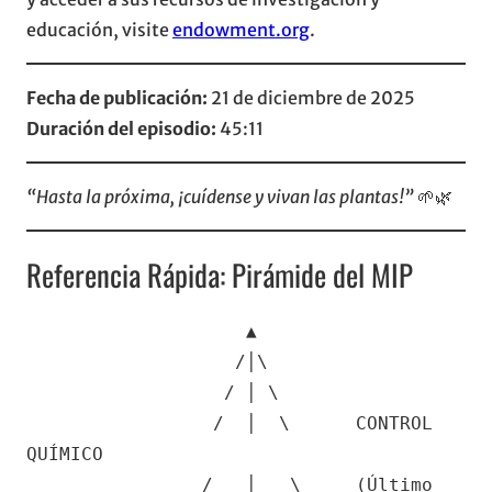
educación, visite
endowment.org
.
Fecha de publicación:
21 de diciembre de 2025
Duración del episodio:
45:11
“Hasta la próxima, ¡cuídense y vivan las plantas!”
🌱🌿
Referencia Rápida: Pirámide del MIP
                    ▲

                   /│\

                  / │ \

                 /  │  \      CONTROL 
QUÍMICO

                /   │   \     (Último 