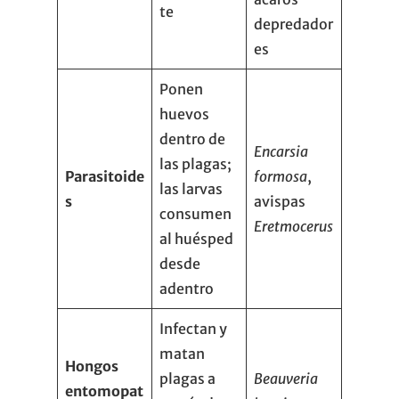
te
depredador
es
Ponen
huevos
dentro de
Encarsia
las plagas;
Parasitoide
formosa
,
las larvas
s
avispas
consumen
Eretmocerus
al huésped
desde
adentro
Infectan y
matan
Hongos
plagas a
Beauveria
entomopat